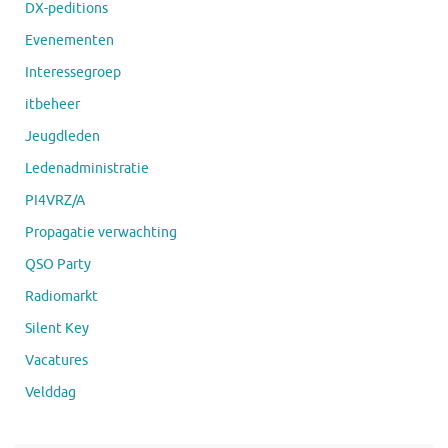
DX-peditions
Evenementen
Interessegroep
itbeheer
Jeugdleden
Ledenadministratie
PI4VRZ/A
Propagatie verwachting
QSO Party
Radiomarkt
Silent Key
Vacatures
Velddag