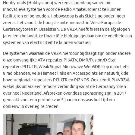
Hobbyfonds (Hobbyscoop) werken al jarenlang samen om
innovatieve systemen voor de Radio Amateurdienst te kunnen
faciliteren en behouden. Hobbyscoop is als Stichting onder meer
zeer actief vanuit de hoogste antennemast in West-Europa, de
Gerbrandytoren in IJsselstein. De VRZA heeft hieraan de afgelopen
jaren een belangrijke financiële bijdrage gedaan om de veelheid aan
systemen van electriciteit te kunnen voorzien.
De systemen waaraan de VRZA hierdoor bijdraagt zijn onder andere
onze omvangrijke ATV repeater PI6ATV, DMR/Fusion/D-Star
repeaters PI1UTR, Weak Signal Microwave WebSDR’s op maar liefst
8 radiobanden, vele Hamnet links en Accesspoints én natuurlijk de
bovenregionale repeaters PI3UTR en PI2NOS. Ook zendt PI4VRZ/A
wekelijks uit via een remote verbinding vanaf de Gerbrandytoren
over heel Nederland. Afspraken over deze sponsoring zijn in 2017
gemaakt voor een periode van 5 jaar en dus was het tijd om
opnieuw in overleg te treden.