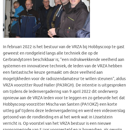
In februari 2022 is het bestuur van de VRZA bij Hobbyscoop te gast
geweest en rondgeleid langs alle techniek die op de
Gerbrandytoren beschikbaar is; “een indrukwekkende veelheid aan
systemen en innovatieve techniek, de leden van de VRZA hebben
een fantastische keuze gemaakt om deze veelheid aan
mogelijkheden voor de radiozendamateur te willen steunen“, aldus
VRZA voorzitter Ruud Haller (PA3RGH). De intentie is uitgesproken
om tijdens de ledenvergadering van 9 april 2022 dit onderwerp
opnieuw aan de VRZA leden voor te leggen en zo gebeurde het dat
Hobbyscoop voorzitter Mischa van Santen (PA1OKZ) een korte
uitleg gaf tijdens deze ledenvergadering en werd een videoverslag
getoond van de rondleiding en al het werk wat in IJsselstein
verricht is. Op voorstel van het VRZA bestuur is een nieuwe
sponsorperiode van 5 jaar voorgesteld en is bovendien, als gevolg