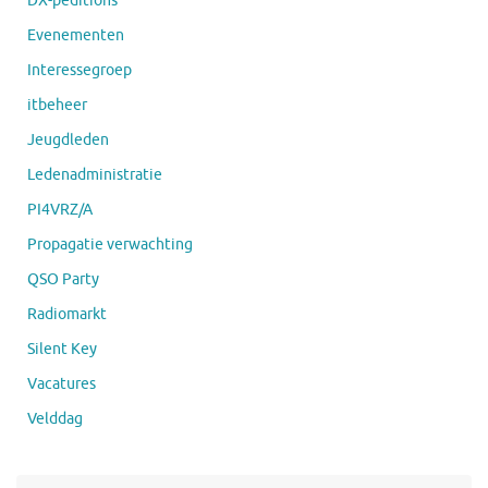
DX-peditions
Evenementen
Interessegroep
itbeheer
Jeugdleden
Ledenadministratie
PI4VRZ/A
Propagatie verwachting
QSO Party
Radiomarkt
Silent Key
Vacatures
Velddag