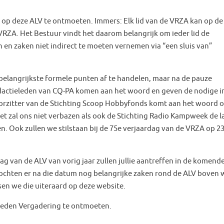
 op deze ALV te ontmoeten. Immers: Elk lid van de VRZA kan op de
 VRZA. Het Bestuur vindt het daarom belangrijk om ieder lid de
n en zaken niet indirect te moeten vernemen via “een sluis van”
elangrijkste formele punten af te handelen, maar na de pauze
edactieleden van CQ-PA komen aan het woord en geven de nodige i
oorzitter van de Stichting Scoop Hobbyfonds komt aan het woord 
t zal ons niet verbazen als ook de Stichting Radio Kampweek de l
 Ook zullen we stilstaan bij de 75e verjaardag van de VRZA op 2
g van de ALV van vorig jaar zullen jullie aantreffen in de komend
Mochten er na die datum nog belangrijke zaken rond de ALV boven 
en we die uiteraard op deze website.
 Leden Vergadering te ontmoeten.