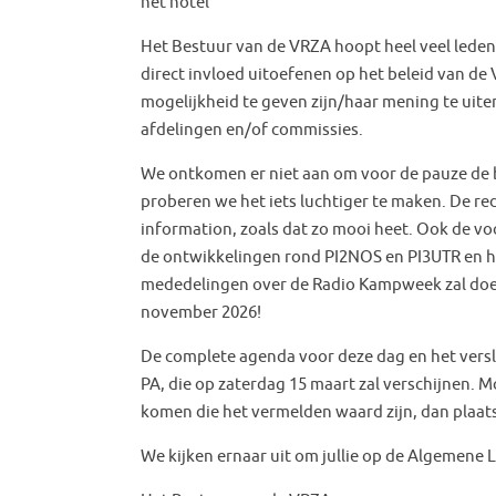
het hotel
Het Bestuur van de VRZA hoopt heel veel leden
direct invloed uitoefenen op het beleid van de
mogelijkheid te geven zijn/haar mening te uite
afdelingen en/of commissies.
We ontkomen er niet aan om voor de pauze de b
proberen we het iets luchtiger te maken. De r
information, zoals dat zo mooi heet. Ook de v
de ontwikkelingen rond PI2NOS en PI3UTR en he
mededelingen over de Radio Kampweek zal doen.
november 2026!
De complete agenda voor deze dag en het versla
PA, die op zaterdag 15 maart zal verschijnen. 
komen die het vermelden waard zijn, dan plaats
We kijken ernaar uit om jullie op de Algemene