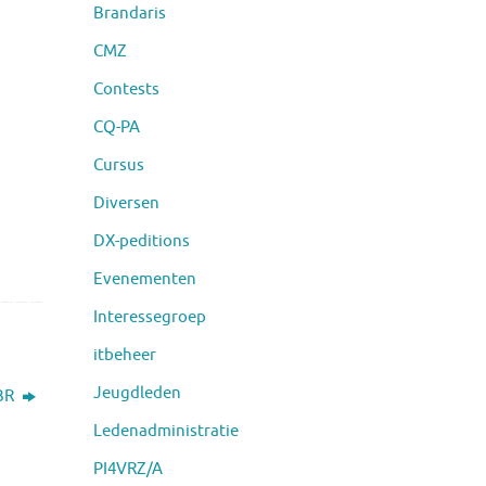
Brandaris
CMZ
Contests
CQ-PA
Cursus
Diversen
DX-peditions
Evenementen
Interessegroep
itbeheer
Jeugdleden
SBR
Ledenadministratie
PI4VRZ/A