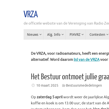
Ga
naar
VRZA
de
inhoud
de officiële website van de Vereniging van Radio 
Ga
Nieuws
Alg. Info
PI4VRZ
Contesten
naar
de
inhoud
De VRZA, voor radioamateurs, heeft een energie
alternatief. Word daarom
lid van de VRZA
voor 
Het Bestuur ontmoet jullie gra
10 maart 2025
Bestuursmededelingen
Op
zaterdag 5 april
wordt weer de jaarlijkse A
koffie en koek is om 13.00 uur; de start van de 