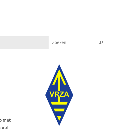
Zoeken naar:
Zoeken
p met
ooral