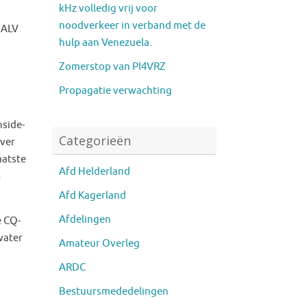
kHz volledig vrij voor
noodverkeer in verband met de
 ALV
hulp aan Venezuela.
Zomerstop van PI4VRZ
Propagatie verwachting
nside-
Categorieën
over
aatste
Afd Helderland
3
Afd Kagerland
Afdelingen
e CQ-
water
Amateur Overleg
ARDC
Bestuursmededelingen