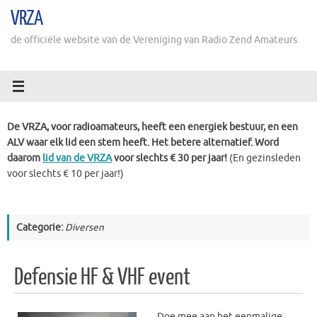
Ga
VRZA
naar
de
de officiële website van de Vereniging van Radio Zend Amateurs
inhoud
De VRZA, voor radioamateurs, heeft een energiek bestuur, en een
ALV waar elk lid een stem heeft. Het betere alternatief. Word
daarom
lid van de VRZA
voor slechts € 30 per jaar!
(En gezinsleden
voor slechts € 10 per jaar!)
Categorie:
Diversen
Defensie HF & VHF event
Doe mee aan het eenmalige