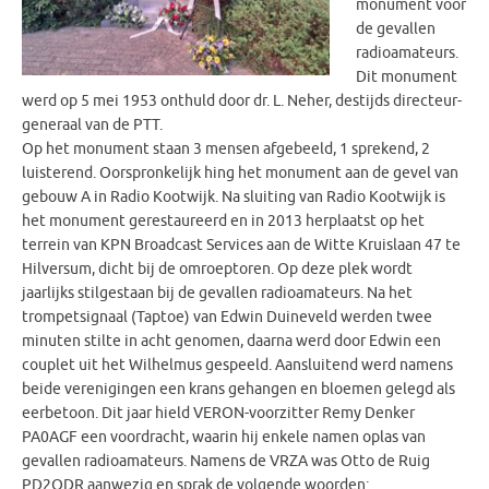
monument voor
de gevallen
radioamateurs.
Dit monument
werd op 5 mei 1953 onthuld door dr. L. Neher, destijds directeur-
generaal van de PTT.
Op het monument staan 3 mensen afgebeeld, 1 sprekend, 2
luisterend. Oorspronkelijk hing het monument aan de gevel van
gebouw A in Radio Kootwijk. Na sluiting van Radio Kootwijk is
het monument gerestaureerd en in 2013 herplaatst op het
terrein van KPN Broadcast Services aan de Witte Kruislaan 47 te
Hilversum, dicht bij de omroeptoren. Op deze plek wordt
jaarlijks stilgestaan bij de gevallen radioamateurs. Na het
trompetsignaal (Taptoe) van Edwin Duineveld werden twee
minuten stilte in acht genomen, daarna werd door Edwin een
couplet uit het Wilhelmus gespeeld. Aansluitend werd namens
beide verenigingen een krans gehangen en bloemen gelegd als
eerbetoon. Dit jaar hield VERON-voorzitter Remy Denker
PA0AGF een voordracht, waarin hij enkele namen oplas van
gevallen radioamateurs. Namens de VRZA was Otto de Ruig
PD2ODR aanwezig en sprak de volgende woorden: