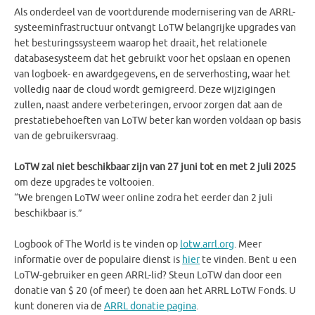
Als onderdeel van de voortdurende modernisering van de ARRL-
systeeminfrastructuur ontvangt LoTW belangrijke upgrades van
het besturingssysteem waarop het draait, het relationele
databasesysteem dat het gebruikt voor het opslaan en openen
van logboek- en awardgegevens, en de serverhosting, waar het
volledig naar de cloud wordt gemigreerd. Deze wijzigingen
zullen, naast andere verbeteringen, ervoor zorgen dat aan de
prestatiebehoeften van LoTW beter kan worden voldaan op basis
van de gebruikersvraag.
LoTW zal niet beschikbaar zijn van 27 juni tot en met 2 juli 2025
om deze upgrades te voltooien.
“We brengen LoTW weer online zodra het eerder dan 2 juli
beschikbaar is.”
Logbook of The World is te vinden op
lotw.arrl.org
. Meer
informatie over de populaire dienst is
hier
te vinden. Bent u een
LoTW-gebruiker en geen ARRL-lid? Steun LoTW dan door een
donatie van $ 20 (of meer) te doen aan het ARRL LoTW Fonds. U
kunt doneren via de
ARRL donatie pagina
.