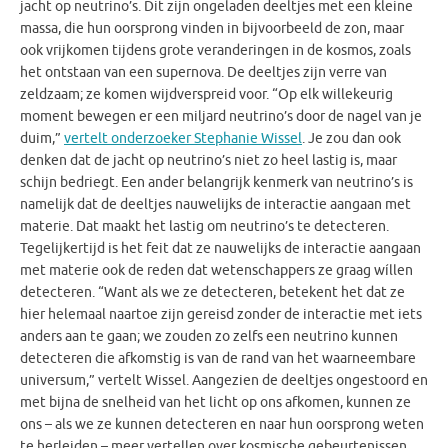
jacht op neutrino’s. Dit zijn ongeladen deeltjes met een kleine
massa, die hun oorsprong vinden in bijvoorbeeld de zon, maar
ook vrijkomen tijdens grote veranderingen in de kosmos, zoals
het ontstaan van een supernova. De deeltjes zijn verre van
zeldzaam; ze komen wijdverspreid voor. “Op elk willekeurig
moment bewegen er een miljard neutrino’s door de nagel van je
duim,”
vertelt onderzoeker Stephanie Wissel
. Je zou dan ook
denken dat de jacht op neutrino’s niet zo heel lastig is, maar
schijn bedriegt. Een ander belangrijk kenmerk van neutrino’s is
namelijk dat de deeltjes nauwelijks de interactie aangaan met
materie. Dat maakt het lastig om neutrino’s te detecteren.
Tegelijkertijd is het feit dat ze nauwelijks de interactie aangaan
met materie ook de reden dat wetenschappers ze graag wíllen
detecteren. “Want als we ze detecteren, betekent het dat ze
hier helemaal naartoe zijn gereisd zonder de interactie met iets
anders aan te gaan; we zouden zo zelfs een neutrino kunnen
detecteren die afkomstig is van de rand van het waarneembare
universum,” vertelt Wissel. Aangezien de deeltjes ongestoord en
met bijna de snelheid van het licht op ons afkomen, kunnen ze
ons – als we ze kunnen detecteren en naar hun oorsprong weten
te herleiden – meer vertellen over kosmische gebeurtenissen