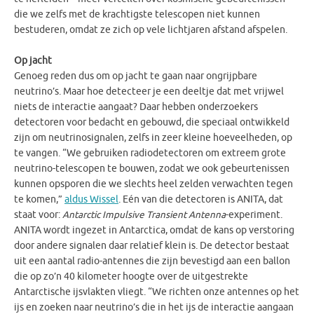
die we zelfs met de krachtigste telescopen niet kunnen
bestuderen, omdat ze zich op vele lichtjaren afstand afspelen.
Op jacht
Genoeg reden dus om op jacht te gaan naar ongrijpbare
neutrino’s. Maar hoe detecteer je een deeltje dat met vrijwel
niets de interactie aangaat? Daar hebben onderzoekers
detectoren voor bedacht en gebouwd, die speciaal ontwikkeld
zijn om neutrinosignalen, zelfs in zeer kleine hoeveelheden, op
te vangen. “We gebruiken radiodetectoren om extreem grote
neutrino-telescopen te bouwen, zodat we ook gebeurtenissen
kunnen opsporen die we slechts heel zelden verwachten tegen
te komen,”
aldus Wissel
. Eén van die detectoren is ANITA, dat
staat voor:
Antarctic Impulsive Transient Antenna
-experiment.
ANITA wordt ingezet in Antarctica, omdat de kans op verstoring
door andere signalen daar relatief klein is. De detector bestaat
uit een aantal radio-antennes die zijn bevestigd aan een ballon
die op zo’n 40 kilometer hoogte over de uitgestrekte
Antarctische ijsvlakten vliegt. “We richten onze antennes op het
ijs en zoeken naar neutrino’s die in het ijs de interactie aangaan