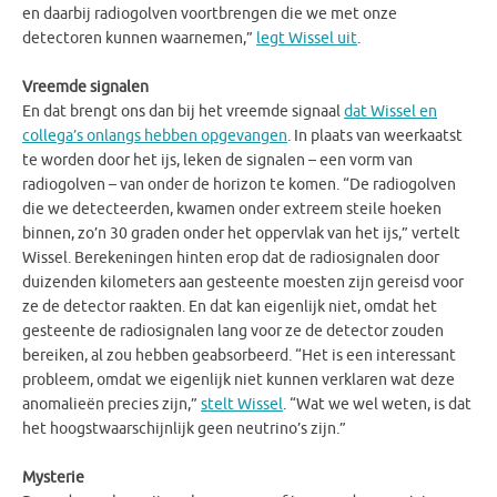
en daarbij radiogolven voortbrengen die we met onze
detectoren kunnen waarnemen,”
legt Wissel uit
.
Vreemde signalen
En dat brengt ons dan bij het vreemde signaal
dat Wissel en
collega’s onlangs hebben opgevangen
. In plaats van weerkaatst
te worden door het ijs, leken de signalen – een vorm van
radiogolven – van onder de horizon te komen. “De radiogolven
die we detecteerden, kwamen onder extreem steile hoeken
binnen, zo’n 30 graden onder het oppervlak van het ijs,” vertelt
Wissel. Berekeningen hinten erop dat de radiosignalen door
duizenden kilometers aan gesteente moesten zijn gereisd voor
ze de detector raakten. En dat kan eigenlijk niet, omdat het
gesteente de radiosignalen lang voor ze de detector zouden
bereiken, al zou hebben geabsorbeerd. “Het is een interessant
probleem, omdat we eigenlijk niet kunnen verklaren wat deze
anomalieën precies zijn,”
stelt Wissel
. “Wat we wel weten, is dat
het hoogstwaarschijnlijk geen neutrino’s zijn.”
Mysterie