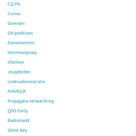
CQ-PA
Cursus
Diversen
DX-peditions
Evenementen
Interessegroep
itbeheer
Jeugdleden
Ledenadministratie
PI4VRZ/A
Propagatie verwachting
QSO Party
Radiomarkt
Silent Key