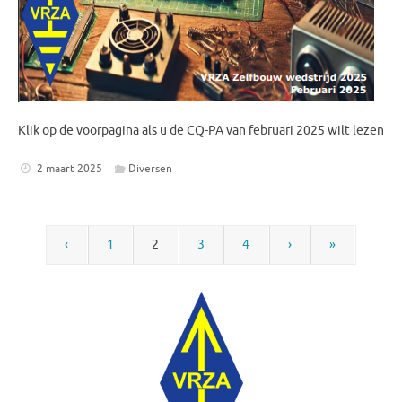
Klik op de voorpagina als u de CQ-PA van februari 2025 wilt lezen
2 maart 2025
Diversen
‹
1
2
3
4
›
»