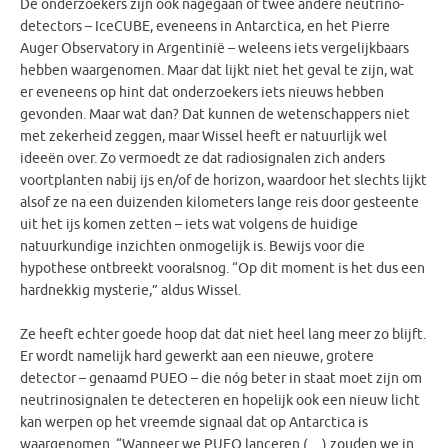
De onderzoekers zijn ook nagegaan of twee andere neutrino-
detectors – IceCUBE, eveneens in Antarctica, en het Pierre
Auger Observatory in Argentinië – weleens iets vergelijkbaars
hebben waargenomen. Maar dat lijkt niet het geval te zijn, wat
er eveneens op hint dat onderzoekers iets nieuws hebben
gevonden. Maar wat dan? Dat kunnen de wetenschappers niet
met zekerheid zeggen, maar Wissel heeft er natuurlijk wel
ideeën over. Zo vermoedt ze dat radiosignalen zich anders
voortplanten nabij ijs en/of de horizon, waardoor het slechts lijkt
alsof ze na een duizenden kilometers lange reis door gesteente
uit het ijs komen zetten – iets wat volgens de huidige
natuurkundige inzichten onmogelijk is. Bewijs voor die
hypothese ontbreekt vooralsnog. “Op dit moment is het dus een
hardnekkig mysterie,” aldus Wissel.
Ze heeft echter goede hoop dat dat niet heel lang meer zo blijft.
Er wordt namelijk hard gewerkt aan een nieuwe, grotere
detector – genaamd PUEO – die nóg beter in staat moet zijn om
neutrinosignalen te detecteren en hopelijk ook een nieuw licht
kan werpen op het vreemde signaal dat op Antarctica is
waargenomen. “Wanneer we PUEO lanceren (…) zouden we in