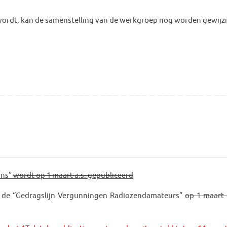
wordt, kan de samenstelling van de werkgroep nog worden gewijz
ons”
wordt op 1 maart a.s. gepubliceerd
 de “Gedragslijn Vergunningen Radiozendamateurs”
op 1 maart 