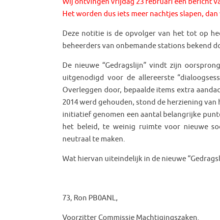
Wij ontvingen vrijdag 23 februari een bericht v
Het worden dus iets meer nachtjes slapen, da
Deze notitie is de opvolger van het tot op 
beheerders van onbemande stations bekend doc
De nieuwe “Gedragslijn” vindt zijn oorspro
uitgenodigd voor de allereerste “dialoogse
Overleggen door, bepaalde items extra aandac
2014 werd gehouden, stond de herziening van 
initiatief genomen een aantal belangrijke pun
het beleid, te weinig ruimte voor nieuwe s
neutraal te maken.
Wat hiervan uiteindelijk in de nieuwe “Gedragsli
73, Ron PB0ANL,
Voorzitter Commissie Machtigingszaken.