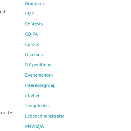
Brandaris
igd.
CMZ
Contests
CQ-PA
Cursus
Diversen
DX-peditions
Evenementen
Interessegroep
itbeheer
Jeugdleden
a.s.
te
Ledenadministratie
PI4VRZ/A