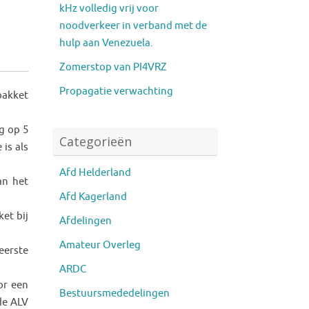
kHz volledig vrij voor
noodverkeer in verband met de
hulp aan Venezuela.
Zomerstop van PI4VRZ
Propagatie verwachting
pakket
g op 5
Categorieën
is als
Afd Helderland
an het
Afd Kagerland
et bij
Afdelingen
Amateur Overleg
eerste
ARDC
or een
Bestuursmededelingen
de ALV