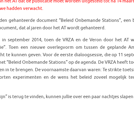
an het AT dat de publicatie moet worden uitgesteld tot na 14 maart
n we hadden verwacht.
heden gehanteerde document “Beleid Onbemande Stations”, een bi
ument, dat al jaren door het AT wordt gehanteerd.
ng in september 2014, toen de VRZA en de Veron door het AT 
ssie”. Toen een nieuwe overlegvorm om tussen de geplande A
ht te kunnen geven. Voor de eerste dialoogsessie, die op 11 sep
het “Beleid Onbemande Stations” op de agenda. De VRZA heeft to
ten in te brengen. De voornaamste daarvan waren: Te strikte toets
oorten experimenten en de wens het beleid zoveel mogelijk te
jn” is terug te vinden, kunnen jullie over een paar nachtjes slapen