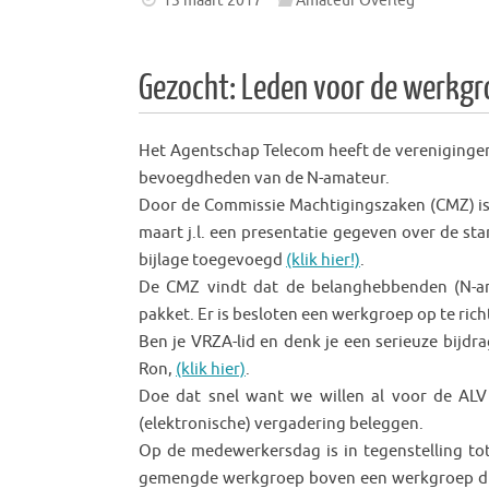
13 maart 2017
Amateur Overleg
Gezocht: Leden voor de werkg
Het Agentschap Telecom heeft de verenigingen 
bevoegdheden van de N-amateur.
Door de Commissie Machtigingszaken (CMZ) i
maart j.l. een presentatie gegeven over de sta
bijlage toegevoegd
(klik hier!)
.
De CMZ vindt dat de belanghebbenden (N-am
pakket. Er is besloten een werkgroep op te ric
Ben je VRZA-lid en denk je een serieuze bijdr
Ron,
(klik hier)
.
Doe dat snel want we willen al voor de AL
(elektronische) vergadering beleggen.
Op de medewerkersdag is in tegenstelling to
gemengde werkgroep boven een werkgroep die 