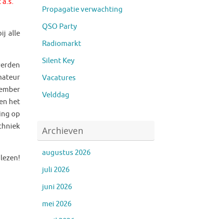
 a.s.
Propagatie verwachting
QSO Party
j alle
Radiomarkt
Silent Key
werden
mateur
Vacatures
tember
Velddag
en het
ing op
chniek
Archieven
augustus 2026
 lezen!
juli 2026
juni 2026
mei 2026