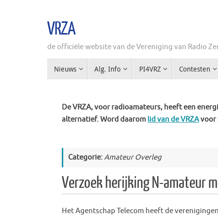
Ga
naar
VRZA
de
inhoud
de officiële website van de Vereniging van Radio 
Ga
Nieuws
Alg. Info
PI4VRZ
Contesten
naar
de
inhoud
De VRZA, voor radioamateurs, heeft een energie
alternatief. Word daarom
lid van de VRZA
voor 
Categorie:
Amateur Overleg
Verzoek herijking N-amateur m
Het Agentschap Telecom heeft de verenigingen 