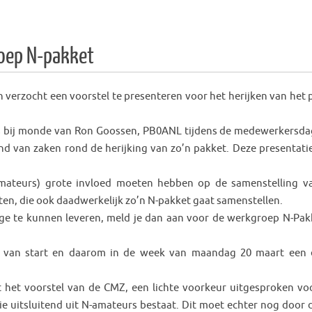
roep N-pakket
verzocht een voorstel te presenteren voor het herijken van het 
s bij monde van Ron Goossen, PB0ANL tijdens de medewerkersda
nd van zaken rond de herijking van zo’n pakket. Deze presentatie 
ateurs) grote invloed moeten hebben op de samenstelling v
hten, die ook daadwerkelijk zo’n N-pakket gaat samenstellen.
age te kunnen leveren, meld je dan aan voor de werkgroep N-Pakk
V van start en daarom in de week van maandag 20 maart een 
t het voorstel van de CMZ, een lichte voorkeur uitgesproken vo
uitsluitend uit N-amateurs bestaat. Dit moet echter nog door 